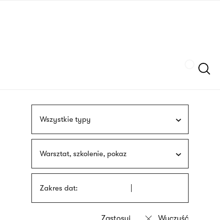
Przejdź
języka
do
migowego
treści
Szukaj
Wszystkie typy
Warsztat, szkolenie, pokaz
Zakres dat: