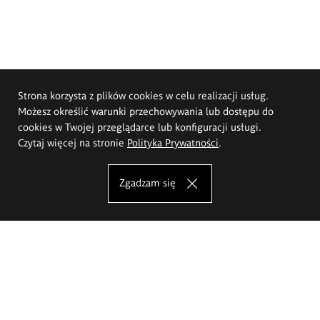
Strona korzysta z plików cookies w celu realizacji usług.
Możesz określić warunki przechowywania lub dostępu do
cookies w Twojej przeglądarce lub konfiguracji usługi.
Czytaj więcej na stronie
Polityka Prywatności
.
Zgadzam się
Akademia Sztuk Pięknych im.
Eugeniusza Gepperta we Wrocławiu