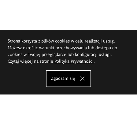
Strona korzysta z plików cookies w celu realizacji usług.
Możesz określić warunki przechowywania lub dostępu do
cookies w Twojej przeglądarce lub konfiguracji usługi.
Czytaj więcej na stronie
Polityka Prywatności
.
Zgadzam się
Akademia Sztuk Pięknych im.
Eugeniusza Gepperta we Wrocławiu