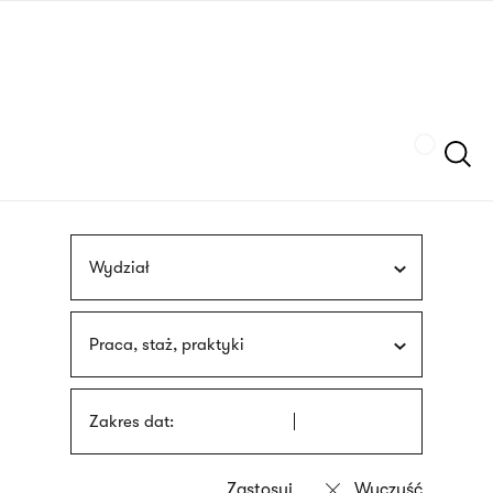
Przejdź
języka
do
migowego
treści
Szukaj
Wydział
Praca, staż, praktyki
Zakres dat: