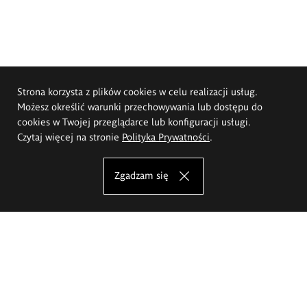
Strona korzysta z plików cookies w celu realizacji usług.
Możesz określić warunki przechowywania lub dostępu do
cookies w Twojej przeglądarce lub konfiguracji usługi.
Czytaj więcej na stronie
Polityka Prywatności
.
Zgadzam się
Akademia Sztuk Pięknych im.
Eugeniusza Gepperta we Wrocławiu