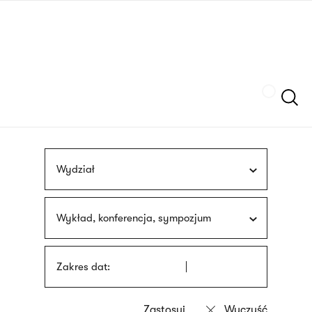
Przejdź
języka
do
migowego
treści
Szukaj
Wydział
Wykład, konferencja, sympozjum
Zakres dat: