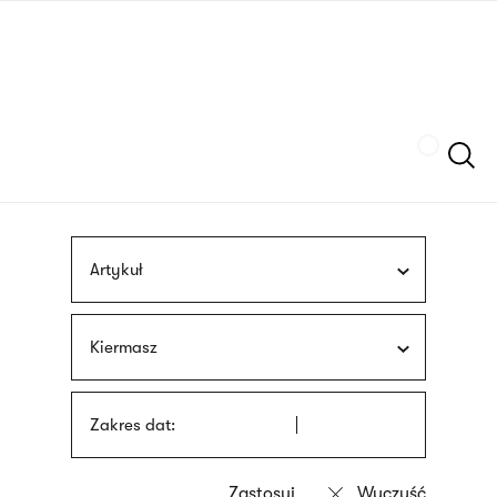
Przejdź
języka
do
migowego
treści
Szukaj
Artykuł
Kiermasz
Zakres dat: