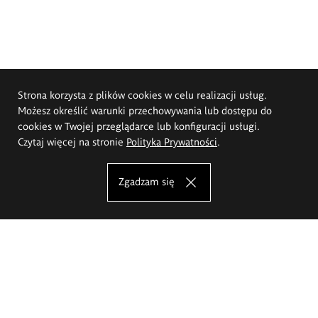
Strona korzysta z plików cookies w celu realizacji usług.
Możesz określić warunki przechowywania lub dostępu do
cookies w Twojej przeglądarce lub konfiguracji usługi.
Czytaj więcej na stronie
Polityka Prywatności
.
Zgadzam się
Akademia Sztuk Pięknych im.
Eugeniusza Gepperta we Wrocławiu