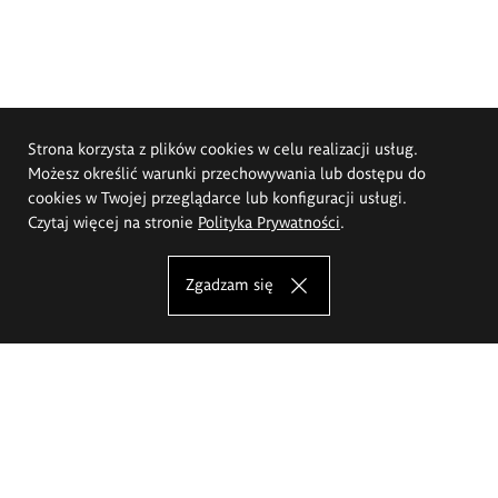
Strona korzysta z plików cookies w celu realizacji usług.
Możesz określić warunki przechowywania lub dostępu do
cookies w Twojej przeglądarce lub konfiguracji usługi.
Czytaj więcej na stronie
Polityka Prywatności
.
Zgadzam się
Akademia Sztuk Pięknych im.
Eugeniusza Gepperta we Wrocławiu