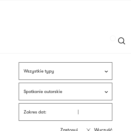
Przejdź
języka
do
migowego
treści
Szukaj
Wszystkie typy
Spotkanie autorskie
Zakres dat: