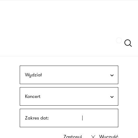
Przejdź
języka
do
migowego
treści
Szukaj
Wydział
Koncert
Zakres dat: