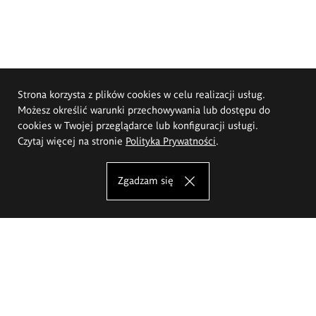
Strona korzysta z plików cookies w celu realizacji usług.
Możesz określić warunki przechowywania lub dostępu do
cookies w Twojej przeglądarce lub konfiguracji usługi.
Czytaj więcej na stronie
Polityka Prywatności
.
Zgadzam się
Akademia Sztuk Pięknych im.
Eugeniusza Gepperta we Wrocławiu