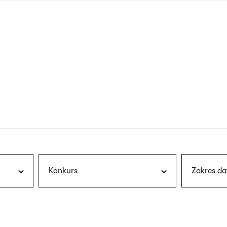
nagłówku
wersja
polska
Konkurs
Zakres da