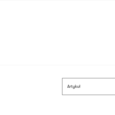
Przejdź
do
treści
Szukaj
Artykuł