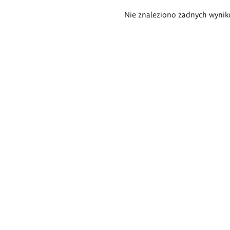
Wyniki
Nie znaleziono żadnych wynik
wyszukiwania