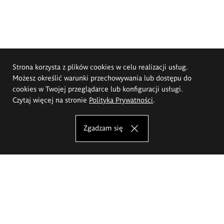
Strona korzysta z plików cookies w celu realizacji usług.
Możesz określić warunki przechowywania lub dostępu do
cookies w Twojej przeglądarce lub konfiguracji usługi.
Czytaj więcej na stronie
Polityka Prywatności
.
Zgadzam się
Akademia Sztuk Pięknych im.
Eugeniusza Gepperta we Wrocławiu