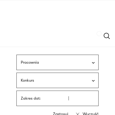
Przejdź
języka
do
migowego
treści
Szukaj
Pracownia
Konkurs
Zakres dat: