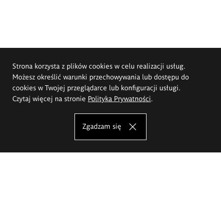
Strona korzysta z plików cookies w celu realizacji usług.
Możesz określić warunki przechowywania lub dostępu do
cookies w Twojej przeglądarce lub konfiguracji usługi.
Czytaj więcej na stronie
Polityka Prywatności
.
Zgadzam się
Akademia Sztuk Pięknych im.
Eugeniusza Gepperta we Wrocławiu