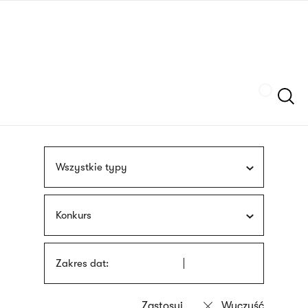
Przejdź
języka
do
migowego
treści
Szukaj
Wszystkie typy
Konkurs
Zakres dat: