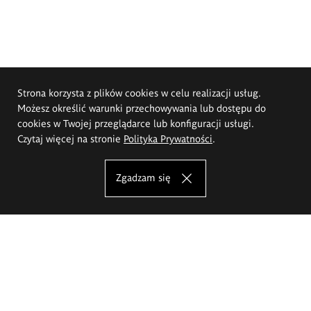
Strona korzysta z plików cookies w celu realizacji usług.
Możesz określić warunki przechowywania lub dostępu do
cookies w Twojej przeglądarce lub konfiguracji usługi.
Czytaj więcej na stronie
Polityka Prywatności
.
Zgadzam się
Akademia Sztuk Pięknych im.
Eugeniusza Gepperta we Wrocławiu