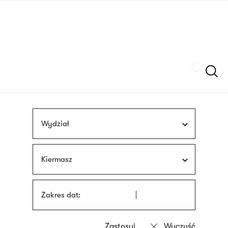
Przejdź
języka
do
migowego
treści
Szukaj
Wydział
Kiermasz
Zakres dat: