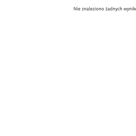
Wyniki
Nie znaleziono żadnych wynik
wyszukiwania