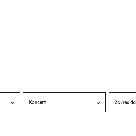
nagłówku
wersja
polska
Koncert
Zakres da