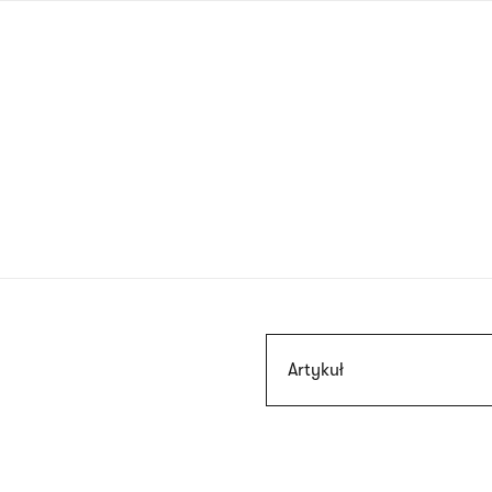
Przejdź
do
treści
Szukaj
Artykuł