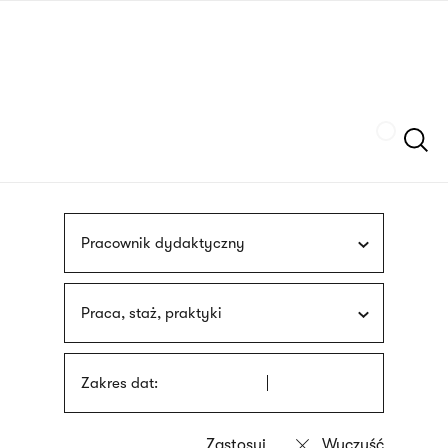
Przejdź
języka
do
migowego
treści
Szukaj
Pracownik dydaktyczny
Praca, staż, praktyki
Zakres dat: