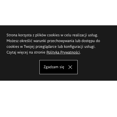
Strona korzysta z plików cookies w celu realizacji usług.
Możesz określić warunki przechowywania lub dostępu do
cookies w Twojej przeglądarce lub konfiguracji usługi.
Czytaj więcej na stronie
Polityka Prywatności
.
Zgadzam się
Akademia Sztuk Pięknych im.
Eugeniusza Gepperta we Wrocławiu