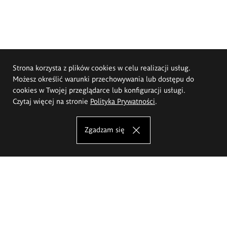
Strona korzysta z plików cookies w celu realizacji usług.
Możesz określić warunki przechowywania lub dostępu do
cookies w Twojej przeglądarce lub konfiguracji usługi.
Czytaj więcej na stronie
Polityka Prywatności
.
Zgadzam się
Akademia Sztuk Pięknych im.
Eugeniusza Gepperta we Wrocławiu