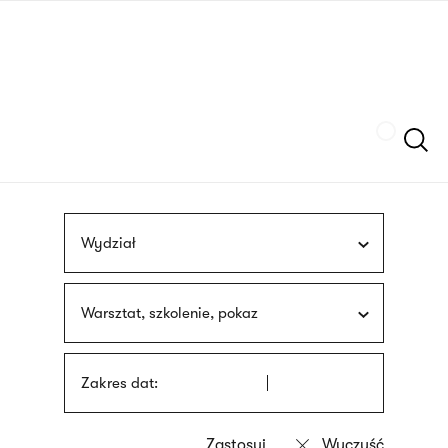
Przejdź
języka
do
migowego
treści
Szukaj
Wydział
Warsztat, szkolenie, pokaz
Zakres dat: