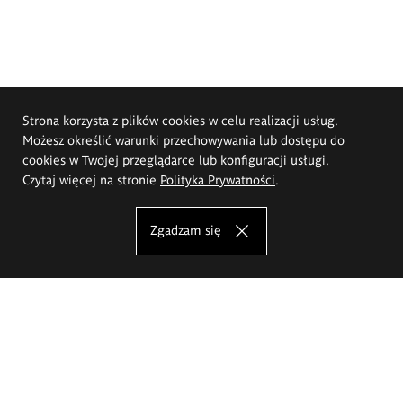
Strona korzysta z plików cookies w celu realizacji usług.
Możesz określić warunki przechowywania lub dostępu do
cookies w Twojej przeglądarce lub konfiguracji usługi.
Czytaj więcej na stronie
Polityka Prywatności
.
Zgadzam się
Akademia Sztuk Pięknych im.
Eugeniusza Gepperta we Wrocławiu