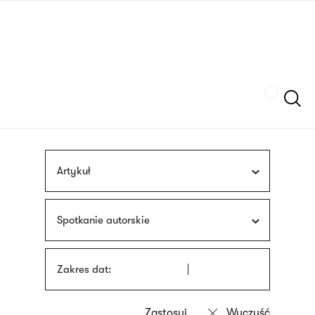
Przejdź
języka
do
migowego
treści
Szukaj
Artykuł
Spotkanie autorskie
Zakres dat: