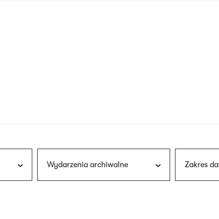
nagłówku
wersja
polska
Wydarzenia archiwalne
Zakres da