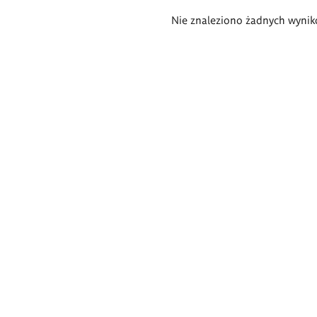
Wyniki
Nie znaleziono żadnych wynik
wyszukiwania