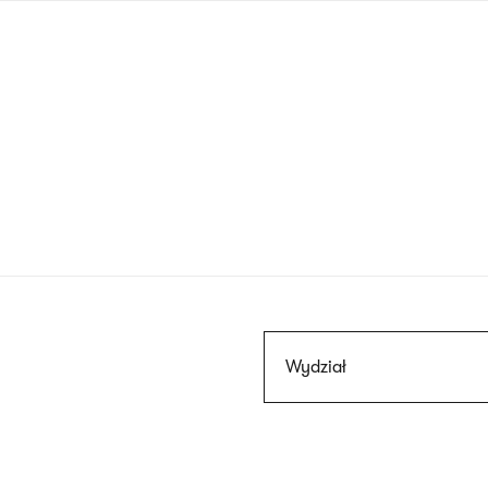
Przejdź
do
treści
Szukaj
Wydział