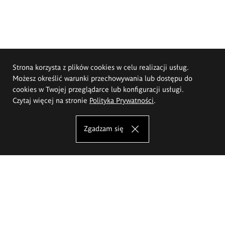
Strona korzysta z plików cookies w celu realizacji usług.
Możesz określić warunki przechowywania lub dostępu do
cookies w Twojej przeglądarce lub konfiguracji usługi.
Czytaj więcej na stronie
Polityka Prywatności
.
Zgadzam się
Akademia Sztuk Pięknych im.
Eugeniusza Gepperta we Wrocławiu