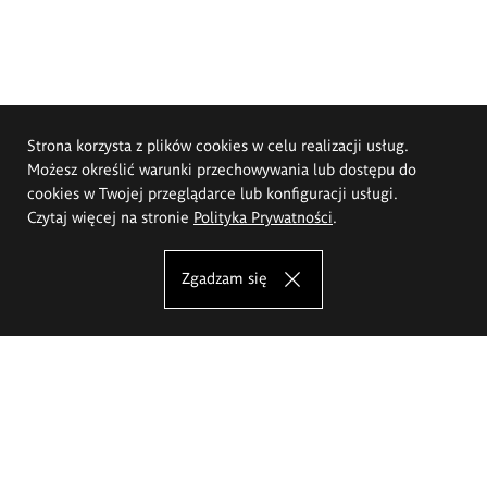
Strona korzysta z plików cookies w celu realizacji usług.
Możesz określić warunki przechowywania lub dostępu do
cookies w Twojej przeglądarce lub konfiguracji usługi.
Czytaj więcej na stronie
Polityka Prywatności
.
Zgadzam się
Akademia Sztuk Pięknych im.
Eugeniusza Gepperta we Wrocławiu