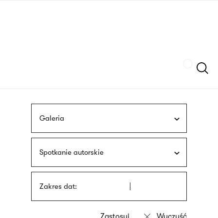
Przejdź
języka
do
migowego
treści
Szukaj
Galeria
Spotkanie autorskie
Zakres dat: