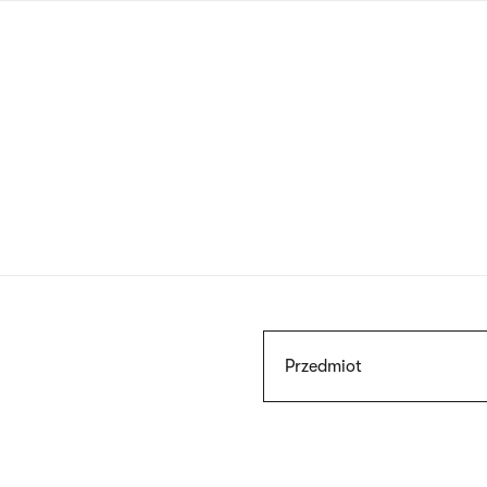
Przejdź
do
treści
Szukaj
Przedmiot