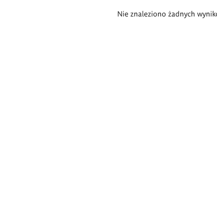
Wyniki
Nie znaleziono żadnych wynik
wyszukiwania