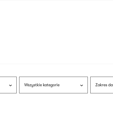
nagłówku
wersja
polska
Wszystkie kategorie
Zakres da