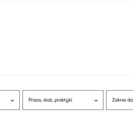
nagłówku
wersja
polska
Praca, staż, praktyki
Zakres da