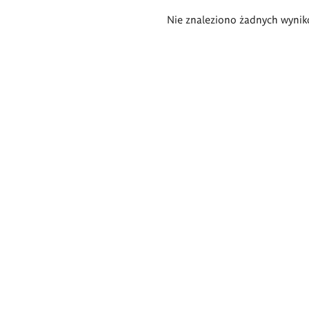
Wyniki
Nie znaleziono żadnych wynik
wyszukiwania