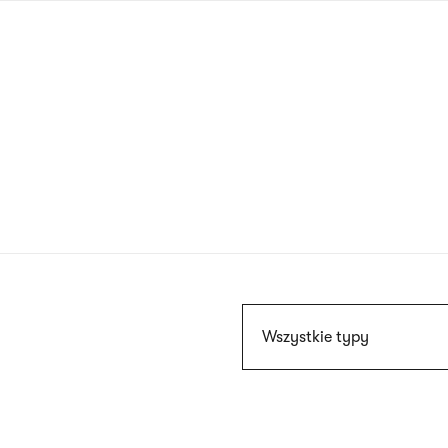
Przejdź
do
treści
Szukaj
Wszystkie typy