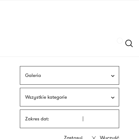
Przejdź
języka
do
migowego
treści
Szukaj
Galeria
Wszystkie kategorie
Zakres dat: