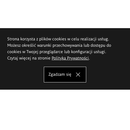
Strona korzysta z plików cookies w celu realizacji usług.
Możesz określić warunki przechowywania lub dostępu do
cookies w Twojej przeglądarce lub konfiguracji usługi.
Czytaj więcej na stronie
Polityka Prywatności
.
Zgadzam się
Akademia Sztuk Pięknych im.
Eugeniusza Gepperta we Wrocławiu