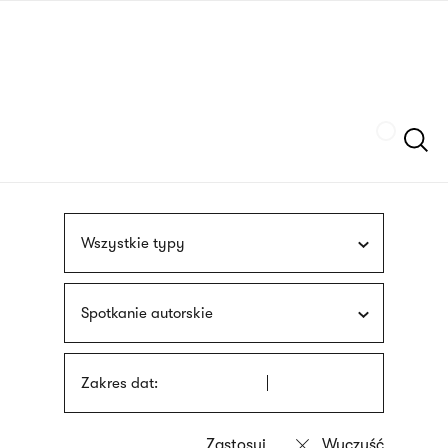
Przejdź
języka
do
migowego
treści
Szukaj
Wszystkie typy
Spotkanie autorskie
Zakres dat: