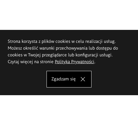
Strona korzysta z plików cookies w celu realizacji usług.
Możesz określić warunki przechowywania lub dostępu do
cookies w Twojej przeglądarce lub konfiguracji usługi.
Czytaj więcej na stronie
Polityka Prywatności
.
Zgadzam się
Akademia Sztuk Pięknych im.
Eugeniusza Gepperta we Wrocławiu