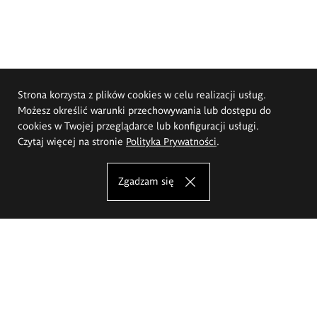
Strona korzysta z plików cookies w celu realizacji usług.
Możesz określić warunki przechowywania lub dostępu do
cookies w Twojej przeglądarce lub konfiguracji usługi.
Czytaj więcej na stronie
Polityka Prywatności
.
Zgadzam się
Akademia Sztuk Pięknych im.
Eugeniusza Gepperta we Wrocławiu