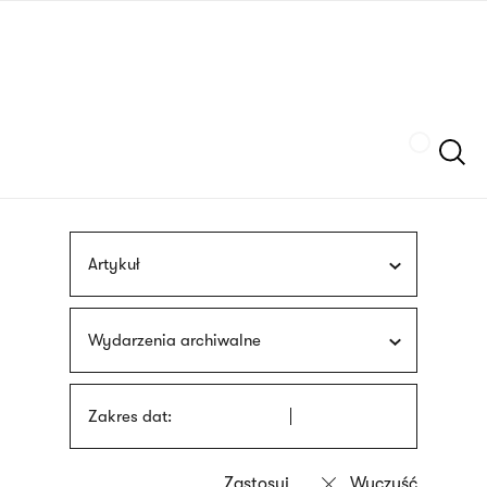
Przejdź
języka
do
migowego
treści
Szukaj
Artykuł
Wydarzenia archiwalne
Zakres dat: