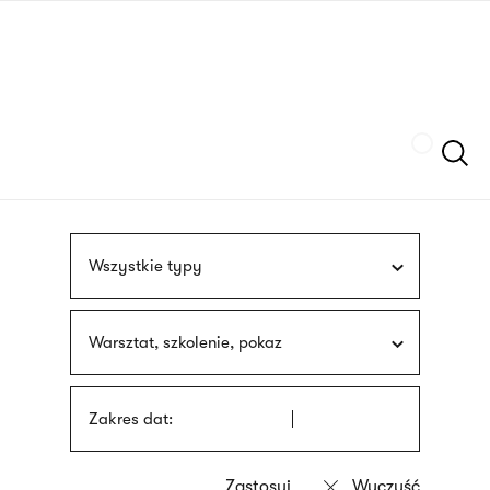
Przejdź
języka
do
migowego
treści
Szukaj
Wszystkie typy
Warsztat, szkolenie, pokaz
Zakres dat: