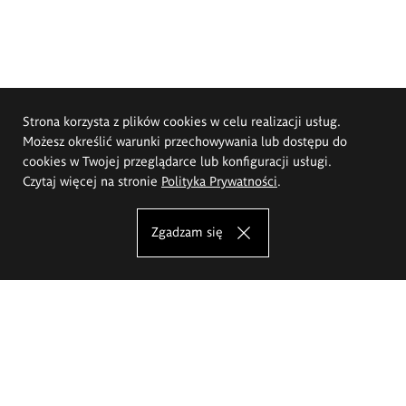
Strona korzysta z plików cookies w celu realizacji usług.
Możesz określić warunki przechowywania lub dostępu do
cookies w Twojej przeglądarce lub konfiguracji usługi.
Czytaj więcej na stronie
Polityka Prywatności
.
Zgadzam się
Akademia Sztuk Pięknych im.
Eugeniusza Gepperta we Wrocławiu