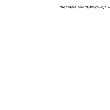
Wyniki
Nie znaleziono żadnych wynik
wyszukiwania