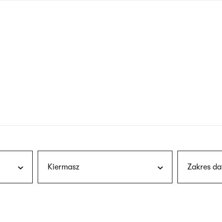
nagłówku
wersja
polska
Kiermasz
Zakres da