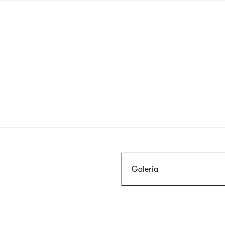
Przejdź
do
treści
Szukaj
Galeria