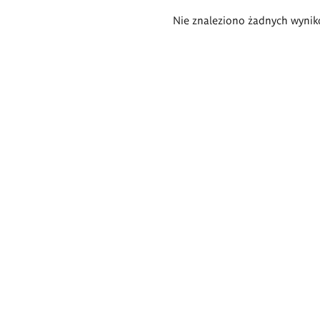
Wyniki
Nie znaleziono żadnych wynik
wyszukiwania