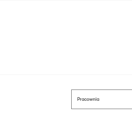
Przejdź
do
treści
Szukaj
Pracownia