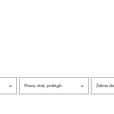
nagłówku
wersja
polska
Praca, staż, praktyki
Zakres da