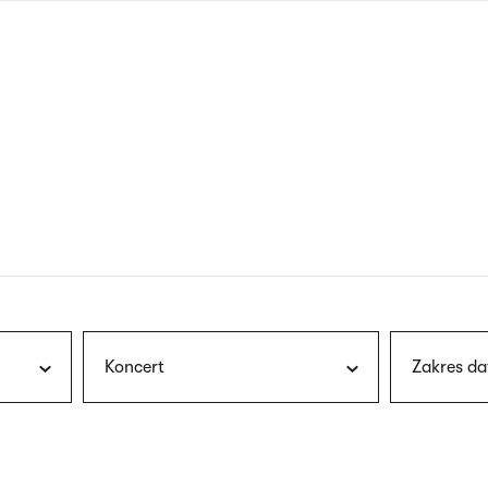
nagłówku
wersja
polska
Koncert
Zakres da