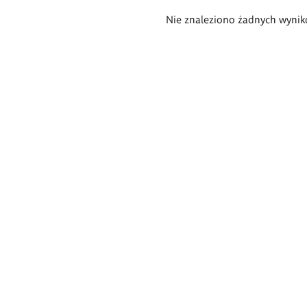
Wyniki
Nie znaleziono żadnych wynik
wyszukiwania