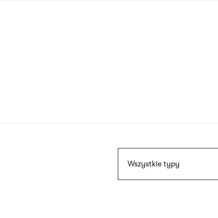
Przejdź
do
treści
Szukaj
Wszystkie typy