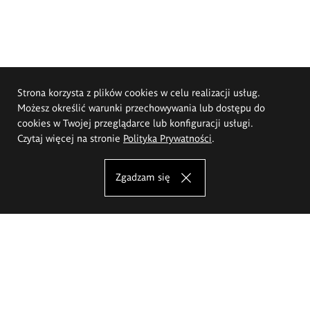
Strona korzysta z plików cookies w celu realizacji usług.
Możesz określić warunki przechowywania lub dostępu do
cookies w Twojej przeglądarce lub konfiguracji usługi.
Czytaj więcej na stronie
Polityka Prywatności
.
Zgadzam się
Akademia Sztuk Pięknych im.
Eugeniusza Gepperta we Wrocławiu