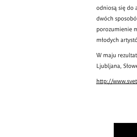
odniosą się do 
dw
ó
ch sposob
ó
porozumienie mi
młodych artyst
W maju rezultat
Ljubljana, Słow
http://www.svet