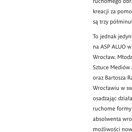
ruchomego obr
kreacji za pomo
są trzy półmin
To jednak jedyn
na ASP ALUO w L
Wrocław. Młodzi
Sztuce Mediów 
oraz Bartosza R
Wrocławiu w sw
osadzając dział
ruchome formy 
absolwenta wroc
możliwości no