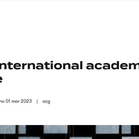
nagłówku
wersja
polska
international academ
e
no
01 mar 2023
azg