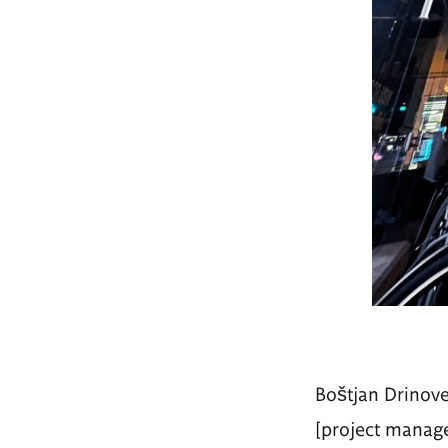
Boštjan
Drinov
[
project manag