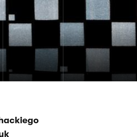
chackiego
uk