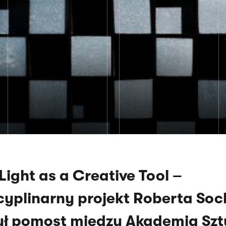
Light as a Creative Tool
–
cyplinarny projekt Roberta So
ył pomost między Akademią Szt