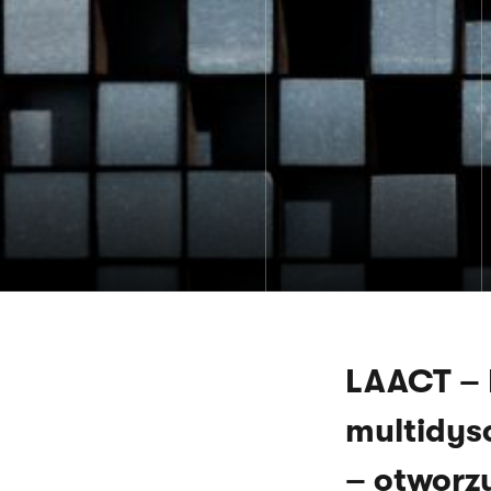
LAACT
–
multidys
– otworz