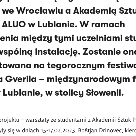
 we Wrocławiu a Akademią Szt
 ALUO w Lublanie. W ramach
enia między tymi uczelniami st
wsp
ó
lną instalację. Zostanie on
towana na tegorocznym festiw
a Gverila – międzynarodowym f
 Lublanie, w stolicy Słowenii.
projektu – warsztaty ze studentami z Akademii Sztuk
ły się w dniach 15-17.02.2023. Boštjan Drinovec, kier