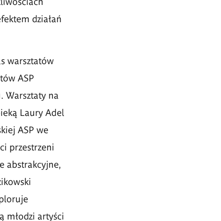
żliwościach
efektem działań
s warsztat
ó
w
t
ó
w ASP
. Warsztaty na
ieką Laury Adel
skiej ASP we
ci przestrzeni
e abstrakcyjne,
zikowski
ploruje
ą młodzi artyści