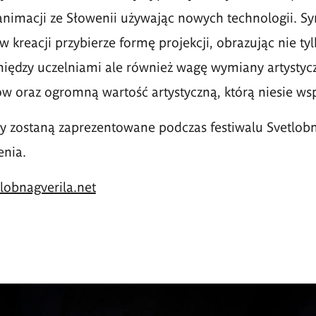
animacji ze Słowenii używając nowych technologii. Sy
w kreacji przybierze formę projekcji, obrazując nie ty
ędzy uczelniami ale r
ó
wnież wagę wymiany artystycz
ó
w oraz ogromną wartość artystyczną, kt
ó
rą niesie ws
y zostaną zaprezentowane podczas festiwalu Svetlobn
enia.
lobnagverila.net