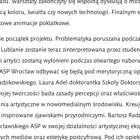
azu.
Warsztaty zakończyły się wsp
ó
lną dyskusją
o mo
cą koloru, światła czy nowych technologii. Finalnym 
utowe animacje poklatkowe.
ie początek projektu. Problematyka poruszana podcza
ublanie zostanie teraz zinterpretowana przez studen
 artyści zostaną wyłonieni podczas otwartego naboru
ASP Wrocław odbywać się będą pod merytoryczną op
adzikowskiego.
Laura Adel doktorantka Szkoły Doktor
ojej tw
ó
rczości bada zasady percepcji oraz właściwoś
ania artystyczne w nowomedialnym środowisku. Kreuj
inspirowane zjawiskami przyrodniczymi.
Bartosz Rad
ławskiego ASP w swojej działalności artystycznej eks
wych medi
ó
w oraz estetykę postcyfrową.
Pod ich opiek