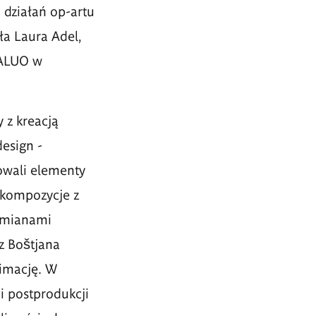
 działań op-artu
yła Laura Adel,
 ALUO w
 z kreacją
esign -
owali elementy
 kompozycje z
 zmianami
z Boštjana
nimację. W
i postprodukcji