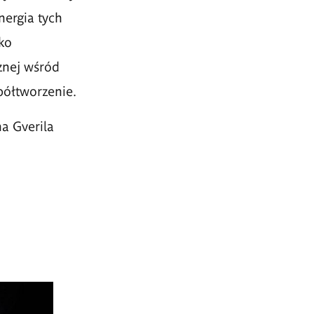
nergia tych
lko
nej wśr
ó
d
półtworzenie.
a Gverila