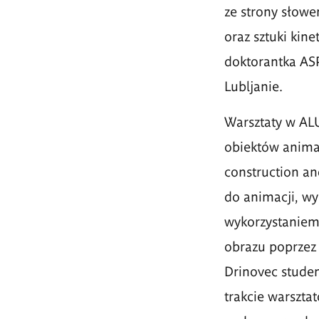
ze strony słowe
oraz sztuki kine
doktorantka AS
Lubljanie.
Warsztaty w AL
obiekt
ó
w anima
construction an
do animacji, wy
wykorzystaniem
obrazu poprzez 
Drinovec studen
trakcie warszt