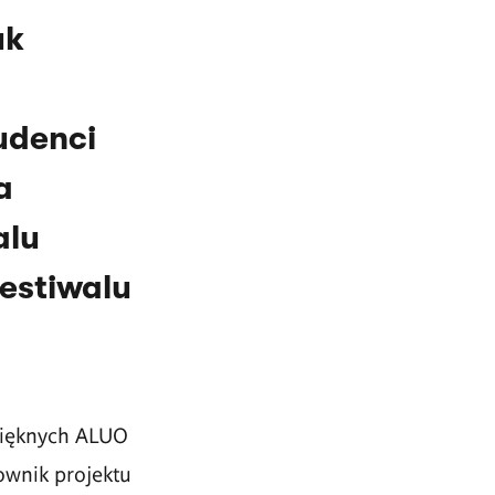
uk
udenci
a
alu
estiwalu
 Pięknych ALUO
ownik projektu