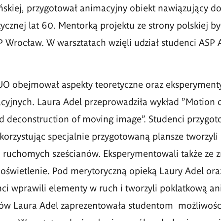
ńskiej, przygotował animacyjny obiekt nawiązujący do
tycznej lat 60. Mentorką projektu ze strony polskiej b
P Wrocław. W warsztatach wzięli udział studenci ASP
UO obejmował aspekty teoretyczne oraz eksperymenty
cyjnych. Laura Adel przeprowadziła wykł
ad "Motion d
d
deconstruction of moving image
”.
Studenci przygot
korzystując specjalnie przygotowaną plansze tworzyli
 ruchomych sześ
cian
ó
w. Eksperymentowali także ze
oświetlenie. Pod merytoryczną opieką Laury Adel ora
ci wprawili elementy w ruch i tworzyli poklatkową a
atów Laura Adel zaprezentowała studentom możliwośc