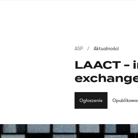
Przejdź
do
treści
Ścieżka
ASP
Aktualności
nawigacyjna
LAACT - 
exchang
Ogłoszenie
Opublikowa