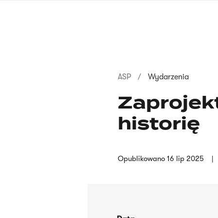
Przejdź
do
treści
Ścieżka
ASP
Wydarzenia
nawigacyjna
Zaprojek
historię
Opublikowano
16 lip 2025