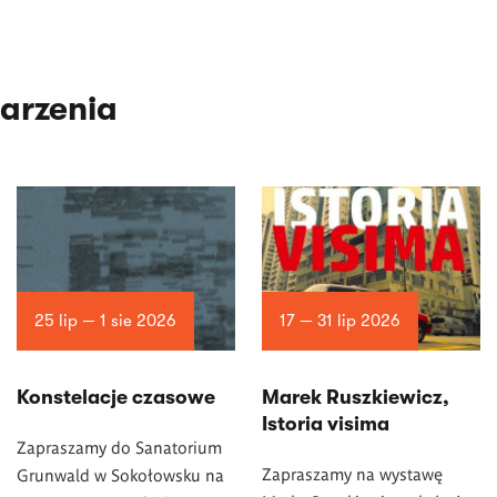
arzenia
25 lip — 1 sie 2026
17 — 31 lip 2026
Konstelacje czasowe
Marek Ruszkiewicz,
Istoria visima
Zapraszamy do Sanatorium
Zapraszamy na wystawę
Grunwald w Sokołowsku na