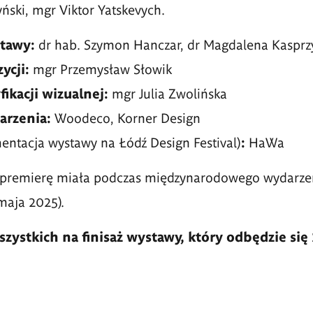
ński, mgr Viktor Yatskevych.
tawy:
dr hab. Szymon Hanczar, dr Magdalena Kasprz
ycji:
mgr Przemysław Słowik
fikacji wizualnej:
mgr Julia Zwolińska
arzenia:
Woodeco, Korner Design
ntacja wystawy na Łódź Design Festival)
:
HaWa
premierę miała podczas międzynarodowego wydarzen
 maja 2025).
ystkich na finisaż wystawy, który odbędzie się 