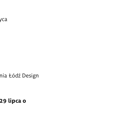
yca
ia Łódź Design
29 lipca o