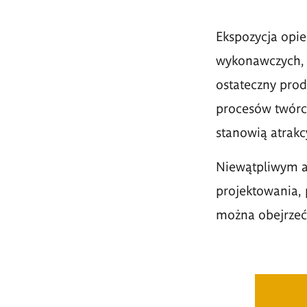
Ekspozycja opi
wykonawczych, 
ostateczny prod
procesów twórcz
stanowią atrakc
Niewątpliwym at
projektowania, 
można obejrzeć