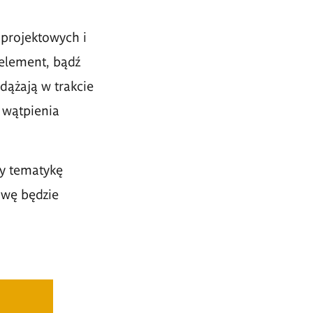
projektowych i
element, bądź
dążają w trakcie
 wątpienia
cy tematykę
awę będzie