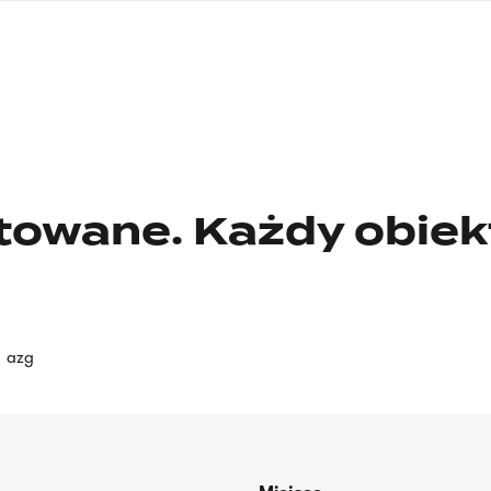
nagłówku
wersja
polska
towane. Każdy obiek
azg