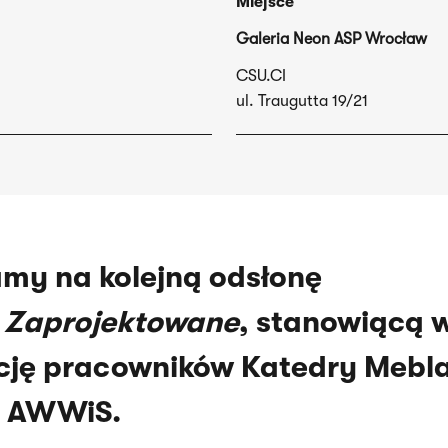
Miejsce
Galeria Neon ASP Wrocław
CSU.CI
ul. Traugutta 19/21
my na kolejną odsłonę
y
Zaprojektowane
, stanowiącą 
cję pracowników Katedry Mebl
u AWWiS.