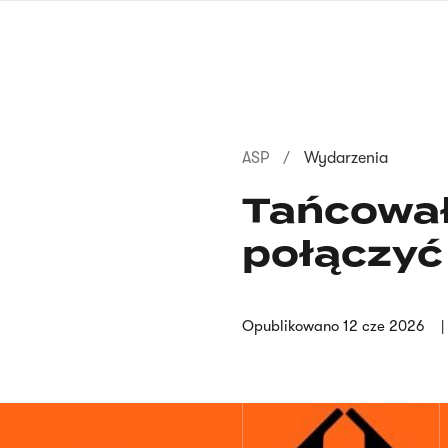
Przejdź
do
treści
Ścieżka
ASP
Wydarzenia
nawigacyjna
Tańcowała
połączyć 
Opublikowano
12 cze 2026