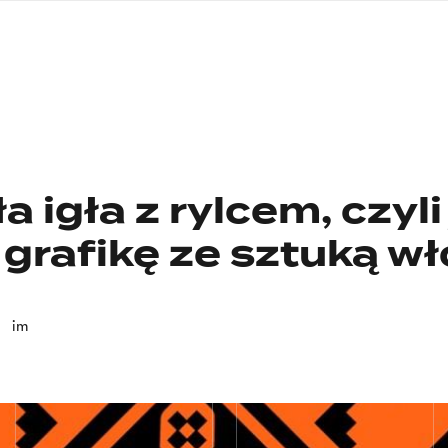
nagłówku
wersja
polska
 igła z rylcem, czyli
grafikę ze sztuką w
im