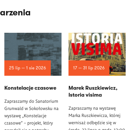
arzenia
25 lip — 1 sie 2026
17 — 31 lip 2026
Konstelacje czasowe
Marek Ruszkiewicz,
Istoria visima
Zapraszamy do Sanatorium
Zapraszamy na wystawę
Grunwald w Sokołowsku na
Marka Ruszkiewicza, której
wystawę „Konstelacje
wernisaż odbędzie się w
czasowe” – projekt, który
środę, 22 lipca o godz. 12:00
narodził się z potrzeby