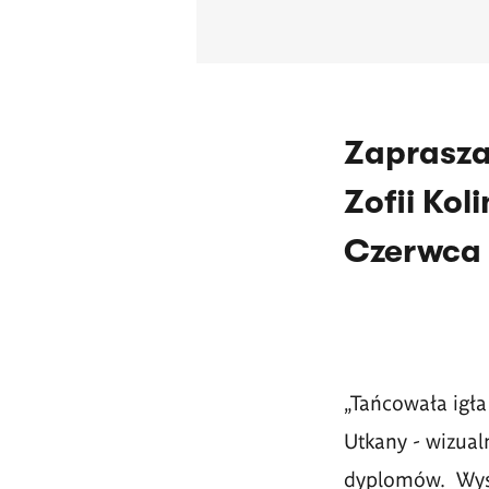
Zaprasza
Zofii Kol
Czerwca o
„Tańcowała igła 
Utkany - wizual
dyplomów. Wyst