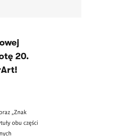
owej
otę 20.
Art!
 oraz „Znak
tuły obu części
nych