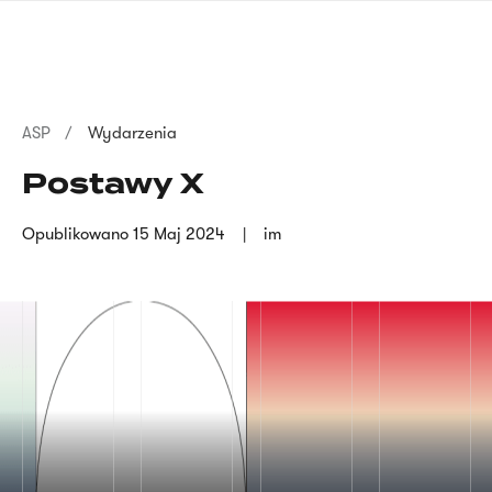
Przejdź
języka
do
migowego
treści
Ścieżka
ASP
Wydarzenia
nawigacyjna
Postawy X
Opublikowano
15 Maj 2024
im