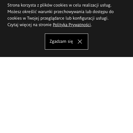
Strona korzysta z plików cookies w celu realizacji usług.
Możesz określić warunki przechowywania lub dostępu do
cookies w Twojej przeglądarce lub konfiguracji usługi.
Czytaj więcej na stronie
Polityka Prywatności
.
Zgadzam się
Akademia Sztuk Pięknych im.
Eugeniusza Gepperta we Wrocławiu
Oferta studiów
Wydział Architektury Wnętrz, Wzornictwa i Scenografii
Wydział Ceramiki i Szkła
Wydział Grafiki i Sztuki Mediów