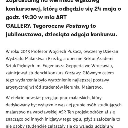
Zapraszamy na wernisaż wystawy
konkursowej, kt
ó
ry odbędzie się 24 maja o
godz. 19:30 w
mia
ART
GALLERY.
Tegoroczne
Postawy
to
jubileuszowa, dziesiąta edycja konkursu.
W roku 2013 Profesor Wojciech Pukocz, ówczesny Dziekan
Wydziału Malarstwa i Rzeźby, a obecnie Rektor Akademii
Sztuk Pięknych im. Eugeniusza Gepperta we Wrocławiu,
zainicjował studencki konkurs
Postawy
. Głównym celem
tego wydarzenia było wyróżnienie najlepszej postawy
artystycznej wśród studentów kierunku Malarstwo.
W efekcie powstał przegląd prac malarskich, który
dedykowany był wyłącznie wąskiej grupie osób studiujących
malarstwo na wrocławskiej ASP. Ten projekt odróżniał się
znacząco od innych inicjatyw tego typu, gdyż z założenia to
nie osoby studenckie zgłaszały się do wzięcia udziału w