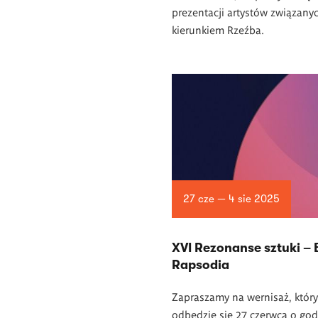
prezentacji artystów związany
kierunkiem Rzeźba.
27 cze — 4 sie 2025
XVI Rezonanse sztuki – 
Rapsodia
Zapraszamy na wernisaż, który
odbędzie się 27 czerwca o god