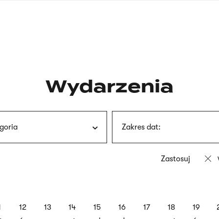
nagłówku
wersja
polska
Wydarzenia
goria
Zakres dat:
1
12
13
14
15
16
17
18
19