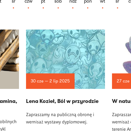
t
śr
czw
pt
sob
ndz
pon
wt
śr
c
30 cze — 2 lip 2025
27 cze
pamina,
Lena Kozieł, Ból w przyrodzie
W natu
Zapraszamy na publiczną obronę i
Zaprasza
obilnych
wernisaż wystawy dyplomowej.
wernisaż 
ykl
terenie A