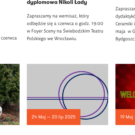
dyplomowa Nikoli Łady
Zaprasza
Zapraszamy na wernisaż, który
dydaktyk
odbędzie się 4 czerwca o godz. 19:00
Ceramiki 
w Foyer Sceny na Świebodzkim Teatru
maja w G
 czerwca
Polskiego we Wrocławiu.
Bydgoszc
24 Maj — 20 lip 2025
19 Maj