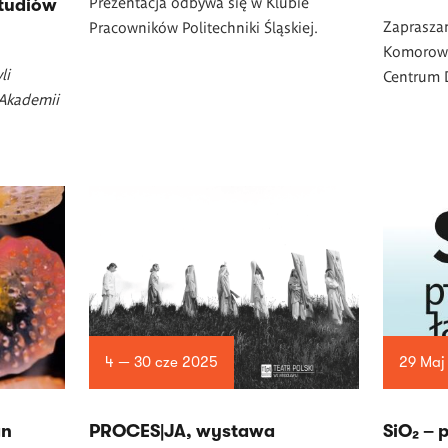
Prezentacja odbywa się w Klubie
studiów
Zaprasza
Pracowników Politechniki Śląskiej.
Komorowsk
li
Centrum D
 Akademii
4 — 30 cze 2025
29 Maj
gn
PROCES|JA, wystawa
SiO₂ – 