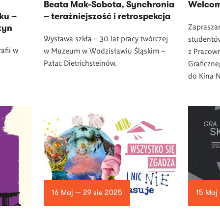
Beata Mak-Sobota, Synchronia
Welcom
ku –
– teraźniejszość i retrospekcja
Zaprasza
zyn
Wystawa szkła – 30 lat pracy twórczej
studentó
afii w
w
Muzeum w Wodzisławiu Śląskim –
z Pracow
Pałac Dietrichsteinów.
Graficzn
do Kina 
16 Maj — 29 sie 2025
15 Maj