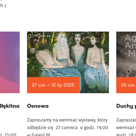
ch z
27 cze — 12 lip 2025
26 cze
Błękitna
Osnowa
Duchy 
Zapraszamy na wernisaż wystawy, który
Zaprasza
odbędzie się 27 czerwca o godz. 19.00
wernisaż 
z. 15:00
w Galerii M.
godz. 18.