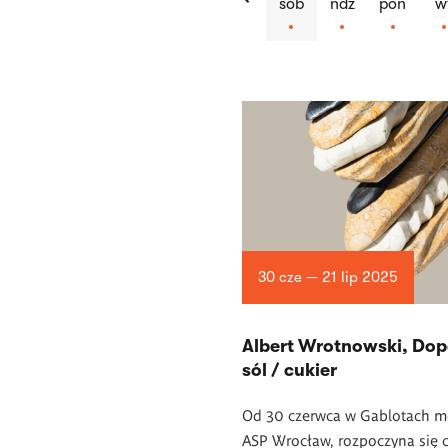
sob
ndz
pon
w
Lista
artykułów
30 cze — 21 lip 2025
Albert Wrotnowski, Do
sól / cukier
Od 30 czerwca w Gablotach m
ASP Wrocław, rozpoczyna się c