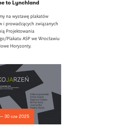
e to Lynchland
my na wystawę plakatów
w i prowadzących związanych
nią Projektowania
ego/Plakatu ASP we Wrocławiu
Nowe Horyzonty.
 — 30 cze 2025