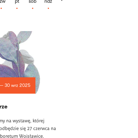
zw
pt
sob
ndz
 — 30 wrz 2025
rze
my na wystawę, której
odbędzie się 27 czerwca na
rboretum Wojsławice.