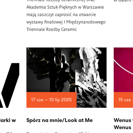
Akademia Sztuk Pięknych w Warszawie
mają zaszczyt zaprosić na otwarcie
wystawy finałowej I Międzynarodowego
Triennale Rzeźby Ceramic
17 cze — 10 lip 2025
15 cze
larki w
Spórz na mnie/Look at Me
Wenus 
Wenus