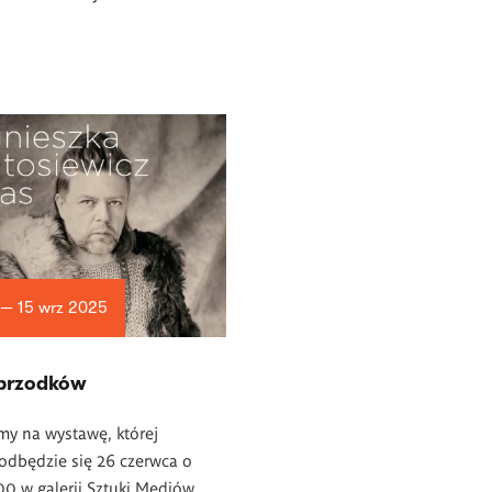
 — 15 wrz 2025
przodków
my na wystawę, której
odbędzie się 26 czerwca o
00 w galerii Sztuki Mediów