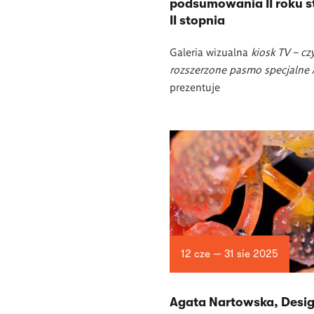
podsumowania II roku 
II stopnia
Galeria wizualna
kiosk TV
– czy
rozszerzone pasmo specjalne
prezentuje
12 cze — 31 sie 2025
Agata Nartowska, Desi