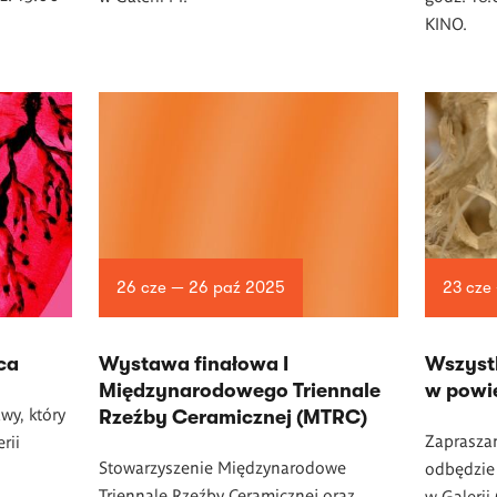
KINO.
26 cze — 26 paź 2025
23 cze
ca
Wystawa finałowa I
Wszystk
Międzynarodowego Triennale
w powi
wy, który
Rzeźby Ceramicznej (MTRC)
Zapraszam
rii
Stowarzyszenie Międzynarodowe
odbędzie 
Triennale Rzeźby Ceramicznej oraz
w Galerii