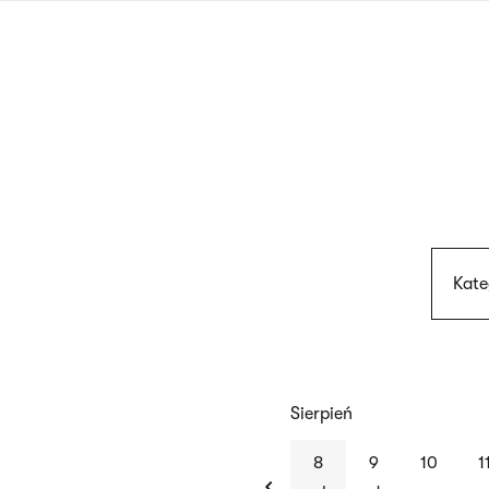
Przejdź
do
treści
Kate
Sierpień
previous
8
9
10
1