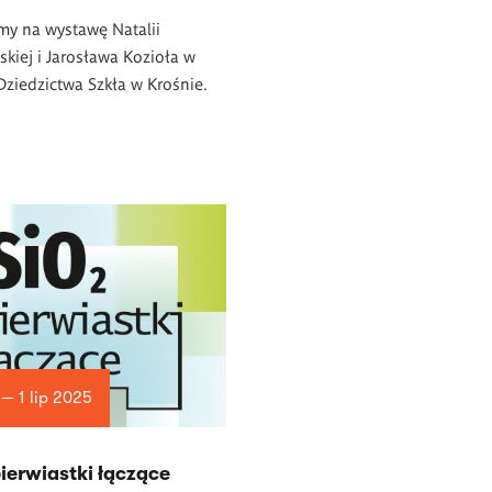
my na wystawę Natalii
iej i Jarosława Kozioła w
ziedzictwa Szkła w Krośnie.
 — 1 lip 2025
pierwiastki łączące