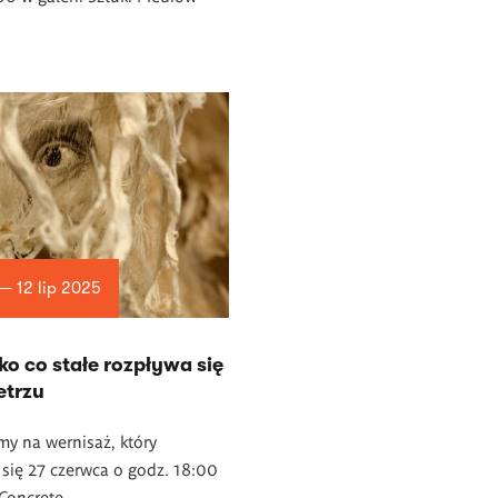
 — 12 lip 2025
o co stałe rozpływa się
etrzu
y na wernisaż, który
się 27 czerwca o godz. 18:00
 Concrete.