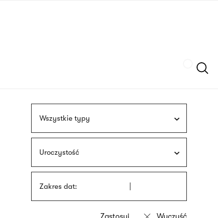
Przejdź
języka
do
migowego
treści
Szukaj
Wszystkie typy
Uroczystość
Zakres dat: