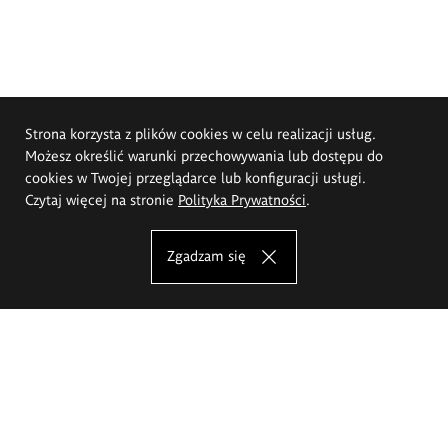
Strona korzysta z plików cookies w celu realizacji usług.
Możesz określić warunki przechowywania lub dostępu do
cookies w Twojej przeglądarce lub konfiguracji usługi.
Czytaj więcej na stronie
Polityka Prywatności
.
Zgadzam się
Akademia Sztuk Pięknych im.
Eugeniusza Gepperta we Wrocławiu