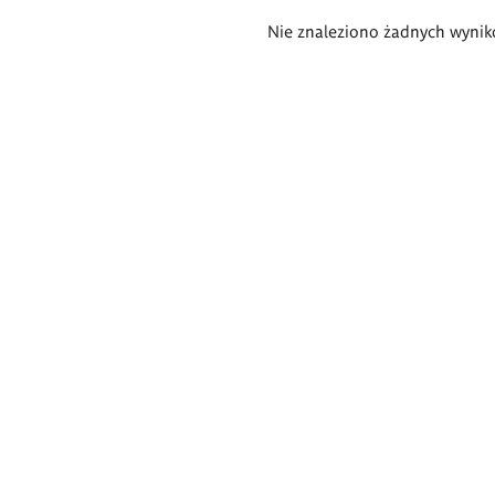
Wyniki
Nie znaleziono żadnych wynik
wyszukiwania