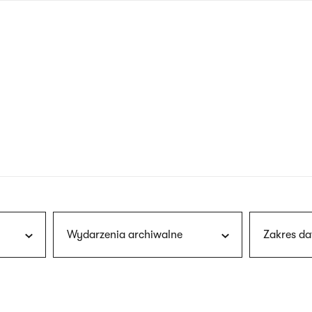
nagłówku
wersja
polska
Wydarzenia archiwalne
Zakres da