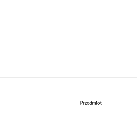
Przejdź
do
treści
Szukaj
Przedmiot