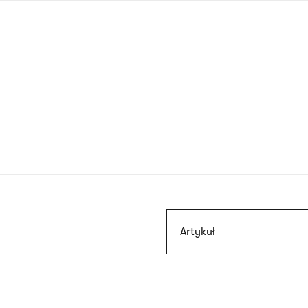
Przejdź
do
treści
Szukaj
Artykuł