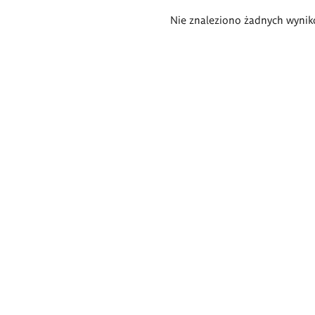
Wyniki
Nie znaleziono żadnych wynik
wyszukiwania