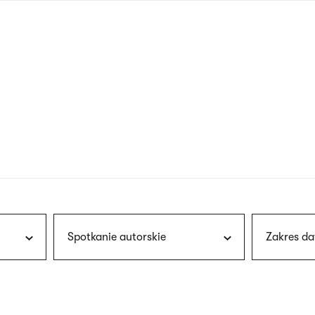
nagłówku
wersja
polska
Spotkanie autorskie
Zakres da