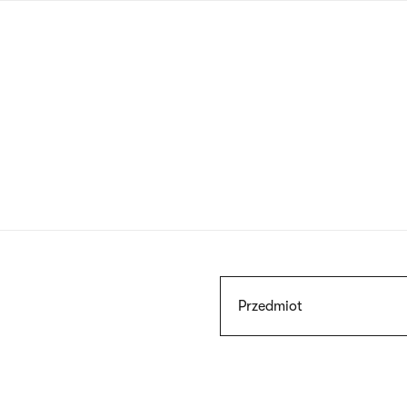
Przejdź
do
treści
Szukaj
Przedmiot