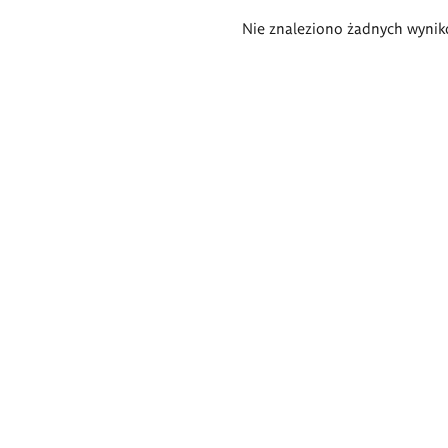
Wyniki
Nie znaleziono żadnych wynik
wyszukiwania