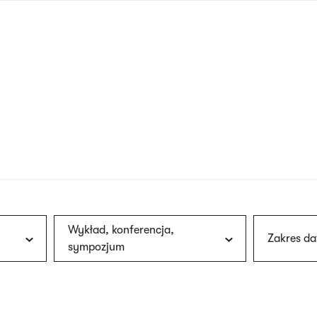
nagłówku
wersja
polska
Wykład, konferencja,
Zakres da
sympozjum