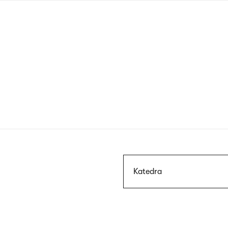
Przejdź
do
treści
Szukaj
Katedra