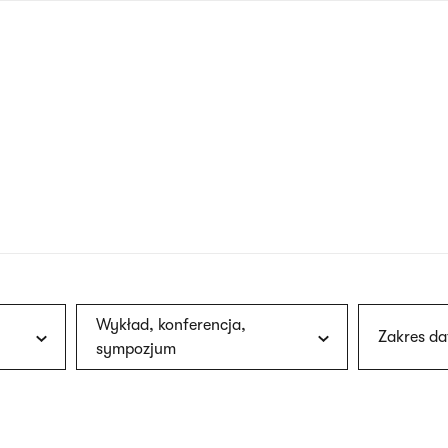
nagłówku
wersja
polska
Wykład, konferencja,
Zakres da
sympozjum