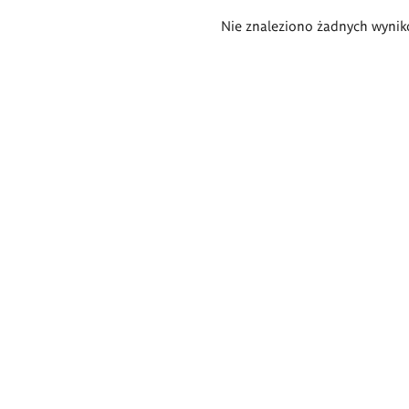
Wyniki
Nie znaleziono żadnych wynik
wyszukiwania