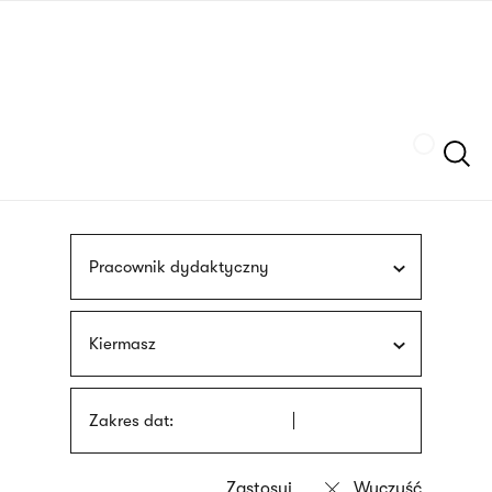
Przejdź
języka
do
migowego
treści
Szukaj
Pracownik dydaktyczny
Kiermasz
Zakres dat: