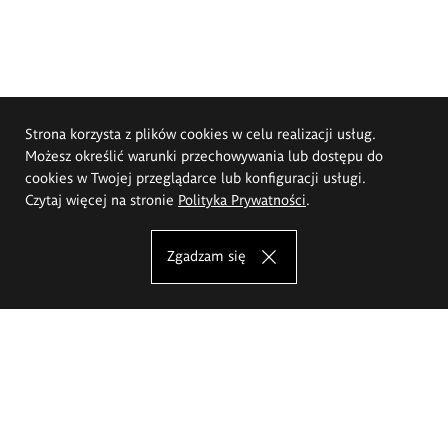
Strona korzysta z plików cookies w celu realizacji usług.
Możesz określić warunki przechowywania lub dostępu do
cookies w Twojej przeglądarce lub konfiguracji usługi.
Czytaj więcej na stronie
Polityka Prywatności
.
Zgadzam się
Akademia Sztuk Pięknych im.
Eugeniusza Gepperta we Wrocławiu