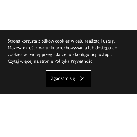
Strona korzysta z plików cookies w celu realizacji usług.
Możesz określić warunki przechowywania lub dostępu do
cookies w Twojej przeglądarce lub konfiguracji usługi.
Czytaj więcej na stronie
Polityka Prywatności
.
Zgadzam się
Akademia Sztuk Pięknych im.
Eugeniusza Gepperta we Wrocławiu