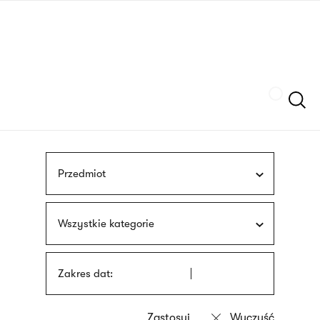
Przejdź
języka
do
migowego
treści
Szukaj
Przedmiot
Wszystkie kategorie
Zakres dat: