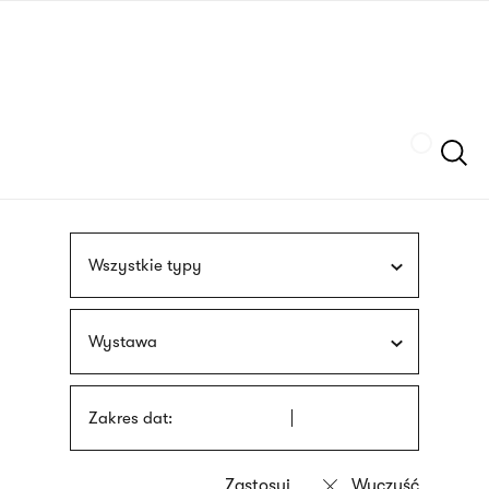
Przejdź
języka
do
migowego
treści
Szukaj
Wszystkie typy
Wystawa
Zakres dat: