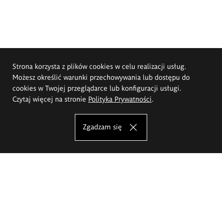
Strona korzysta z plików cookies w celu realizacji usług.
Możesz określić warunki przechowywania lub dostępu do
cookies w Twojej przeglądarce lub konfiguracji usługi.
Czytaj więcej na stronie
Polityka Prywatności
.
Zgadzam się
Akademia Sztuk Pięknych im.
Eugeniusza Gepperta we Wrocławiu