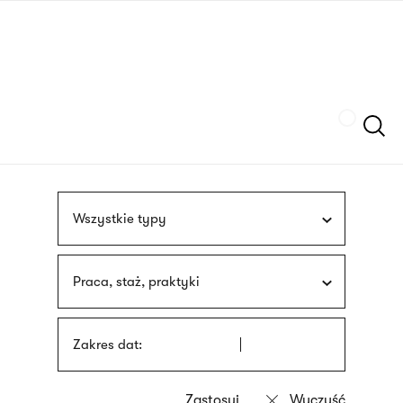
Przejdź
języka
do
migowego
treści
Szukaj
Wszystkie typy
Praca, staż, praktyki
Zakres dat: