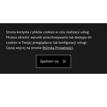
Strona korzysta z plików cookies w celu realizacji usług.
Możesz określić warunki przechowywania lub dostępu do
cookies w Twojej przeglądarce lub konfiguracji usługi.
Czytaj więcej na stronie
Polityka Prywatności
.
Zgadzam się
Akademia Sztuk Pięknych im.
Eugeniusza Gepperta we Wrocławiu