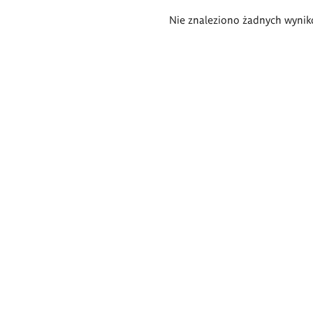
Wyniki
Nie znaleziono żadnych wynik
wyszukiwania