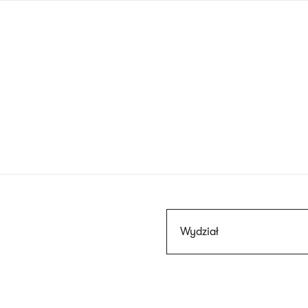
Przejdź
do
treści
Szukaj
Wydział