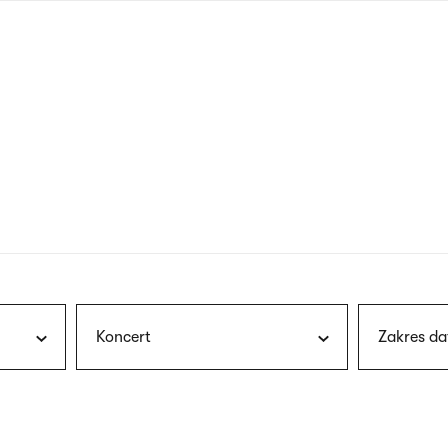
nagłówku
wersja
polska
Koncert
Zakres da