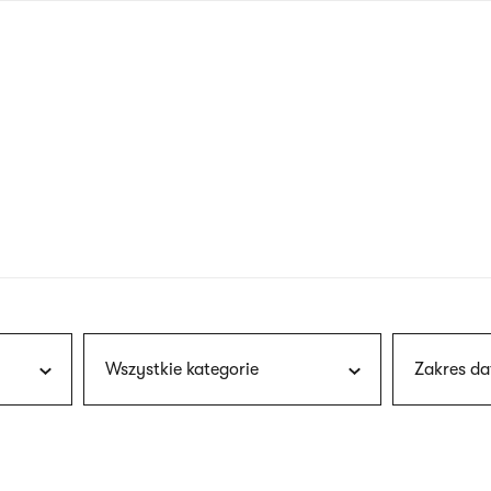
nagłówku
wersja
polska
Wszystkie kategorie
Zakres da