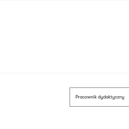
Przejdź
do
treści
Szukaj
Pracownik dydaktyczny