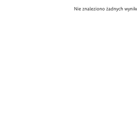
Wyniki
Nie znaleziono żadnych wynik
wyszukiwania