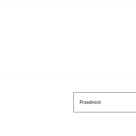
Przejdź
do
treści
Szukaj
Przedmiot