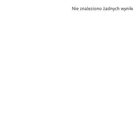
Wyniki
Nie znaleziono żadnych wynik
wyszukiwania