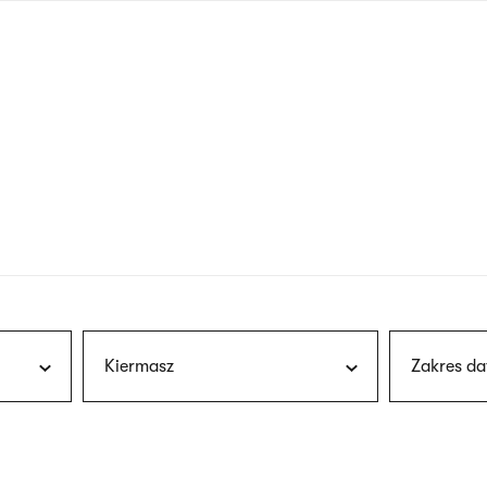
nagłówku
wersja
polska
Kiermasz
Zakres da