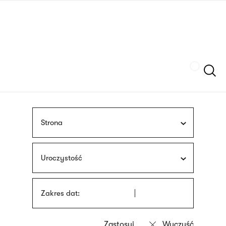
Przejdź
języka
do
migowego
treści
Szukaj
Strona
Uroczystość
Zakres dat: