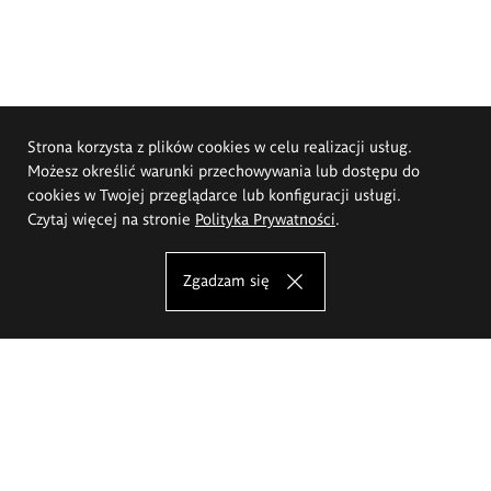
Strona korzysta z plików cookies w celu realizacji usług.
Możesz określić warunki przechowywania lub dostępu do
cookies w Twojej przeglądarce lub konfiguracji usługi.
Czytaj więcej na stronie
Polityka Prywatności
.
Zgadzam się
Akademia Sztuk Pięknych im.
Eugeniusza Gepperta we Wrocławiu