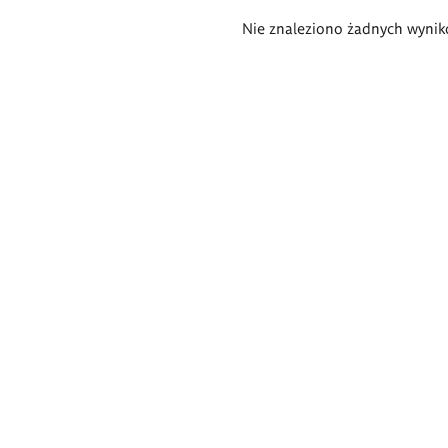
Wyniki
Nie znaleziono żadnych wynik
wyszukiwania