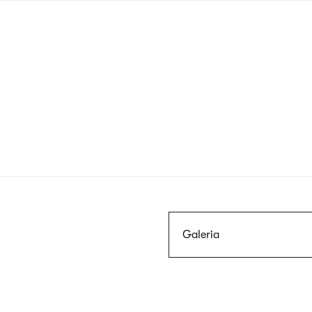
Przejdź
do
treści
Szukaj
Galeria