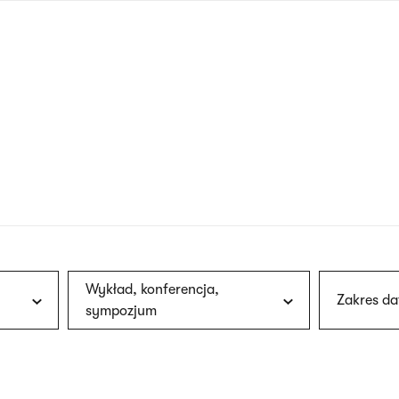
nagłówku
wersja
polska
Wykład, konferencja,
Zakres da
sympozjum