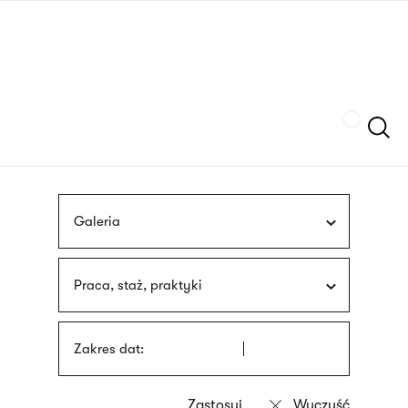
Przejdź
języka
do
migowego
treści
Szukaj
Galeria
Praca, staż, praktyki
Zakres dat: