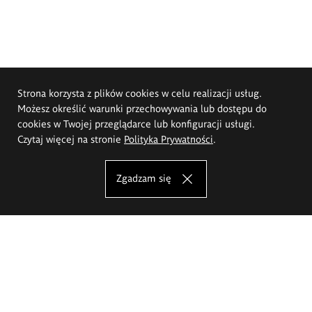
Strona korzysta z plików cookies w celu realizacji usług.
Możesz określić warunki przechowywania lub dostępu do
cookies w Twojej przeglądarce lub konfiguracji usługi.
Czytaj więcej na stronie
Polityka Prywatności
.
Zgadzam się
Akademia Sztuk Pięknych im.
Eugeniusza Gepperta we Wrocławiu