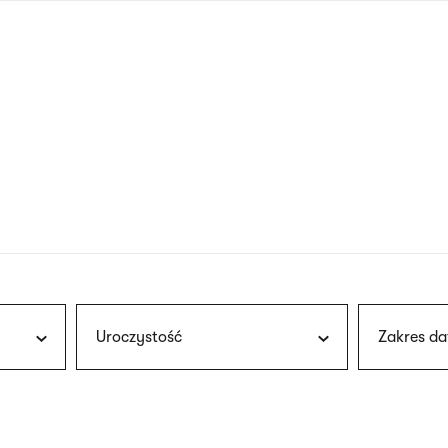
nagłówku
wersja
polska
Uroczystość
Zakres da