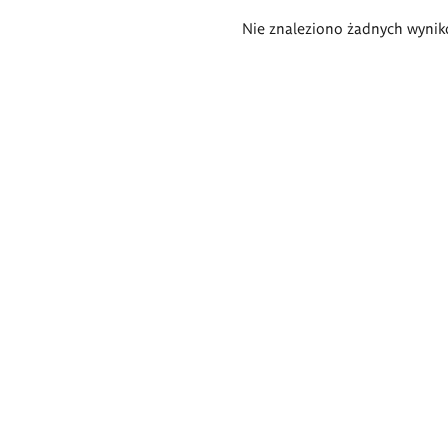
Wyniki
Nie znaleziono żadnych wynik
wyszukiwania