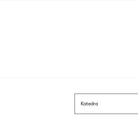
Przejdź
do
treści
Szukaj
Katedra