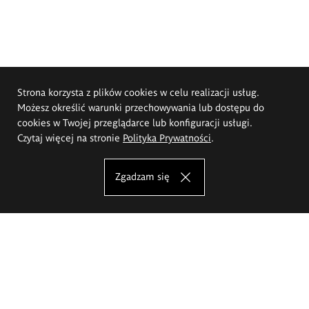
Strona korzysta z plików cookies w celu realizacji usług.
Możesz określić warunki przechowywania lub dostępu do
cookies w Twojej przeglądarce lub konfiguracji usługi.
Czytaj więcej na stronie
Polityka Prywatności
.
Zgadzam się
Akademia Sztuk Pięknych im.
Eugeniusza Gepperta we Wrocławiu