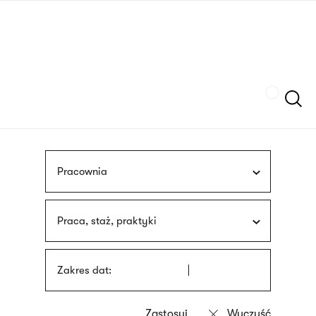
Przejdź
języka
do
migowego
treści
Szukaj
Pracownia
Praca, staż, praktyki
Zakres dat: