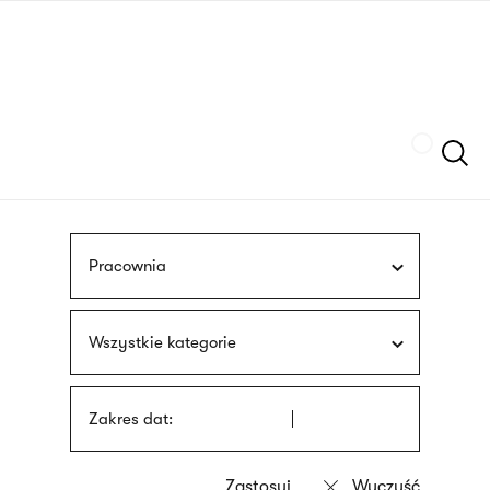
Przejdź
języka
do
migowego
treści
Szukaj
Pracownia
Wszystkie kategorie
Zakres dat: