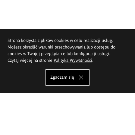
Strona korzysta z plików cookies w celu realizacji usług.
Możesz określić warunki przechowywania lub dostępu do
cookies w Twojej przeglądarce lub konfiguracji usługi.
Czytaj więcej na stronie
Polityka Prywatności
.
Zgadzam się
Akademia Sztuk Pięknych im.
Eugeniusza Gepperta we Wrocławiu